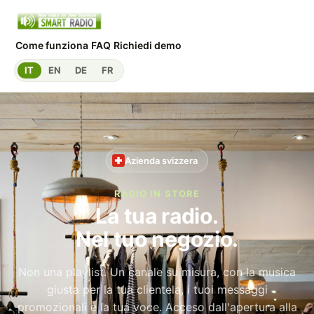
Come funziona
FAQ
Richiedi demo
IT
EN
DE
FR
Azienda svizzera
RADIO IN STORE
La tua radio.
Nel tuo negozio.
Non una playlist. Un canale su misura, con la musica
giusta per la tua clientela, i tuoi messaggi
promozionali e la tua voce. Acceso dall'apertura alla